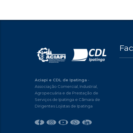
Fa
Aciapi e CDL de Ipatinga
-
Associação Comercial, Industrial,
Agropecuária e de Prestação de
Serviços de Ipatinga e Câmara de
Dirigentes Lojistas de Ipatinga