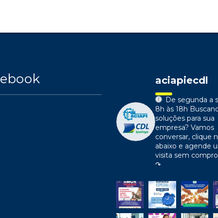
cebook
aciapiecdl
De segunda a s
8h às 18h
Buscan
soluções para sua
empresa?
Vamos
conversar, clique n
abaixo e agende 
visita sem compr
↷