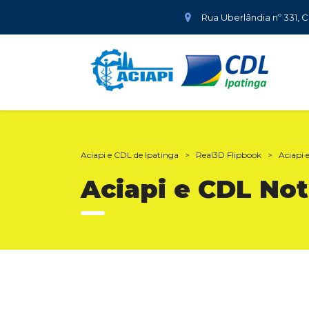
Rua Uberlândia nº 331, 
Aciapi e CDL de Ipatinga
>
Real3D Flipbook
>
Aciapi 
Aciapi e CDL Notí