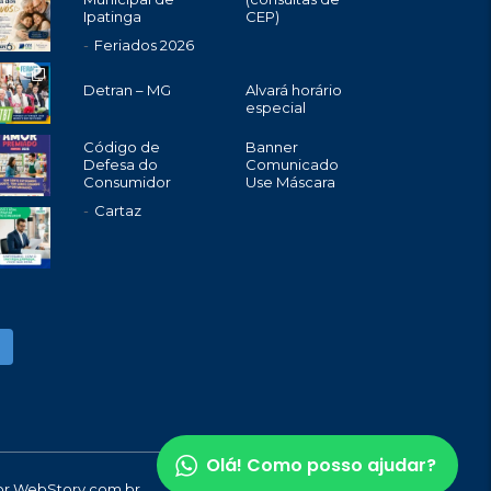
Ipatinga
CEP)
Feriados 2026
Detran – MG
Alvará horário
especial
Código de
Banner
Defesa do
Comunicado
Consumidor
Use Máscara
Cartaz
Olá! Como posso ajudar?
or
WebStory.com.br