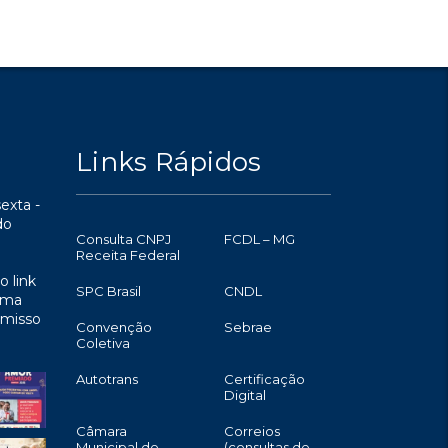
Links Rápidos
exta -
do
Consulta CNPJ
FCDL – MG
Receita Federal
o link
SPC Brasil
CNDL
uma
omisso
Convenção
Sebrae
Coletiva
Autotrans
Certificação
Digital
Câmara
Correios
Municipal de
(consultas de