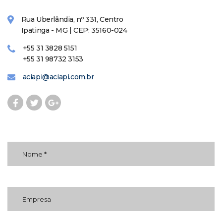
Rua Uberlândia, nº 331, Centro
Ipatinga - MG | CEP: 35160-024
+55 31 3828 5151
+55 31 98732 3153
aciapi@aciapi.com.br