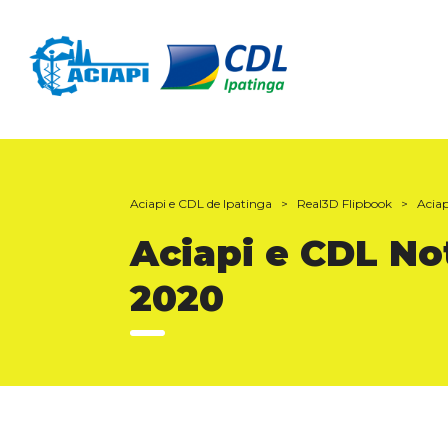
Aciapi e CDL de Ipatinga
>
Real3D Flipbook
>
Acia
Aciapi e CDL No
2020