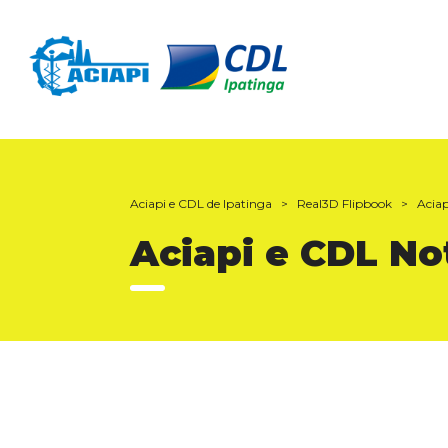
Aciapi e CDL de Ipatinga
>
Real3D Flipbook
>
Aciap
Aciapi e CDL No