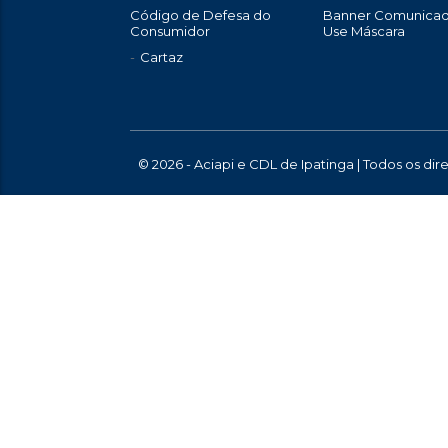
Código de Defesa do
Banner Comunica
Consumidor
Use Máscara
Cartaz
© 2026 - Aciapi e CDL de Ipatinga | Todos os di