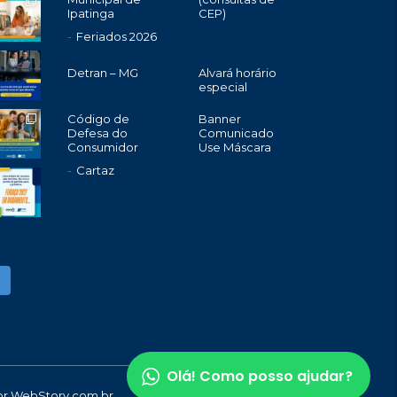
Ipatinga
CEP)
Feriados 2026
Detran – MG
Alvará horário
especial
Código de
Banner
Defesa do
Comunicado
Consumidor
Use Máscara
Cartaz
Olá! Como posso ajudar?
or
WebStory.com.br