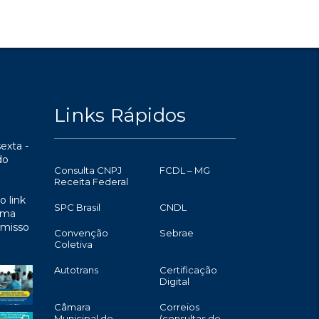
Links Rápidos
exta -
do
Consulta CNPJ
FCDL – MG
Receita Federal
o link
SPC Brasil
CNDL
uma
omisso
Convenção
Sebrae
Coletiva
Autotrans
Certificação
Digital
Câmara
Correios
Municipal de
(consultas de