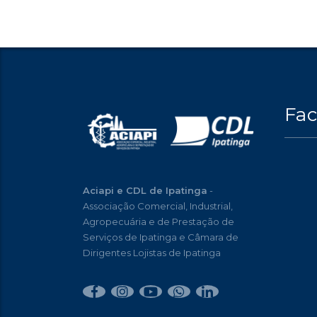
Fa
Aciapi e CDL de Ipatinga
-
Associação Comercial, Industrial,
Agropecuária e de Prestação de
Serviços de Ipatinga e Câmara de
Dirigentes Lojistas de Ipatinga