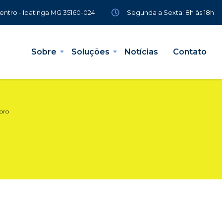
Segunda a Sexta: 8h às 18h
Centro - Ipatinga MG 35160-024
Sobre
Soluções
Notícias
Contato
bro