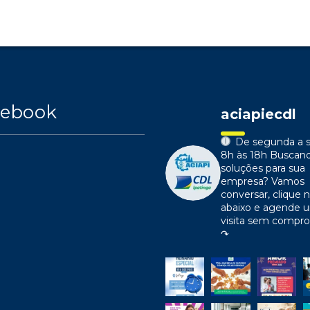
cebook
aciapiecdl
De segunda a s
8h às 18h
Buscan
soluções para sua
empresa?
Vamos
conversar, clique n
abaixo e agende 
visita sem compr
↷