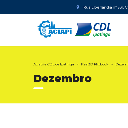
Rua Uberlândia nº 331, 
Aciapi e CDL de Ipatinga
>
Real3D Flipbook
>
Dezem
Dezembro