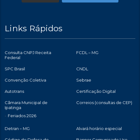
Links Rápidos
Consulta CNPJ Receita
FCDL – MG
Federal
SPC Brasil
CNDL
Convenção Coletiva
Sebrae
Autotrans
Certificação Digital
Câmara Municipal de
Correios (consultas de CEP)
Ipatinga
Feriados 2026
Detran – MG
Alvará horário especial
Código de Defesa do
Banner Comunicado Use