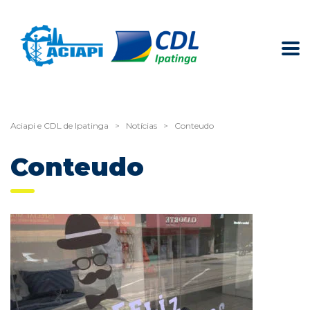
Aciapi e CDL de Ipatinga
>
Notícias
>
Conteudo
Conteudo