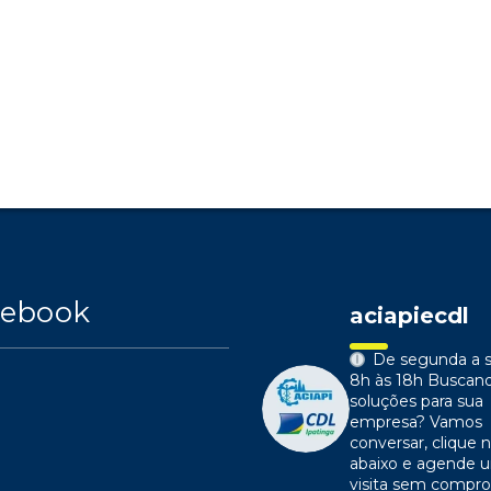
cebook
aciapiecdl
De segunda a s
8h às 18h
Buscan
soluções para sua
empresa?
Vamos
conversar, clique n
abaixo e agende 
visita sem compr