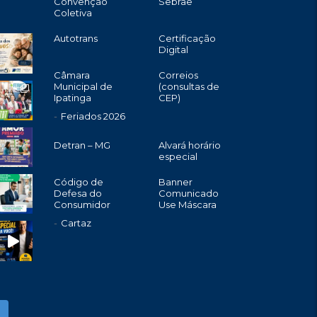
Convenção
Sebrae
Coletiva
Autotrans
Certificação
Digital
Câmara
Correios
Municipal de
(consultas de
Ipatinga
CEP)
Feriados 2026
Detran – MG
Alvará horário
especial
Código de
Banner
Defesa do
Comunicado
Consumidor
Use Máscara
Cartaz