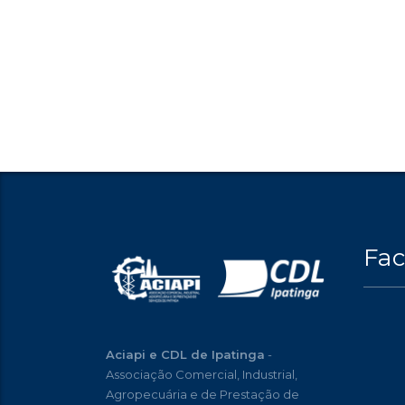
Fa
Aciapi e CDL de Ipatinga
-
Associação Comercial, Industrial,
Agropecuária e de Prestação de