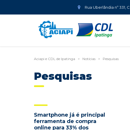
Rua Uberlândia nº 331, 
Aciapi e CDL de Ipatinga
>
Notícias
>
Pesquisas
Pesquisas
Smartphone já é principal
ferramenta de compra
online para 33% dos