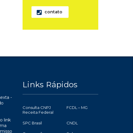
contato
Links Rápidos
exta -
do
Consulta CNPJ
FCDL – MG
Receita Federal
o link
SPC Brasil
CNDL
uma
omisso