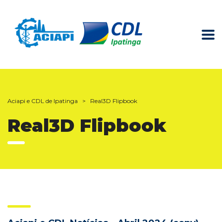
Aciapi e CDL de Ipatinga
>
Real3D Flipbook
Real3D Flipbook