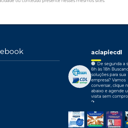
ivacidade ou conteúdo presente nesses mesmos sites.
cebook
aciapiecdl
De segunda a s
8h às 18h
Buscan
soluções para sua
empresa?
Vamos
conversar, clique n
abaixo e agende 
visita sem compr
↷