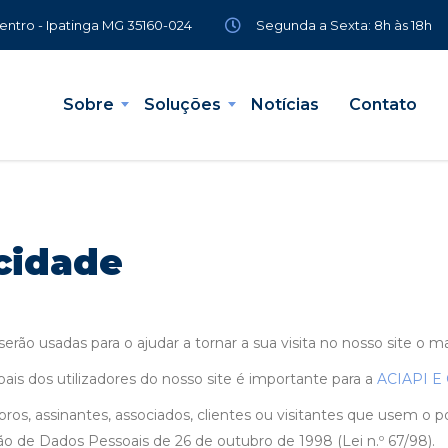
Segunda a Sexta: 8h às 18h
Centro - Ipatinga MG 35160-024
Sobre
Soluções
Notícias
Contato
acidade
erão usadas para o ajudar a tornar a sua visita no nosso site o ma
ais dos utilizadores do nosso site é importante para a
ACIAPI E
os, assinantes, associados, clientes ou visitantes que usem o p
o de Dados Pessoais de 26 de outubro de 1998 (Lei n.º 67/98).