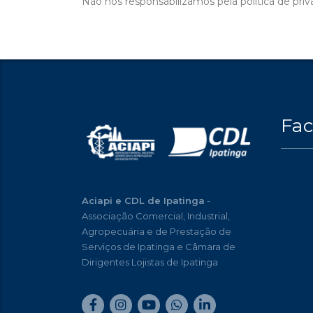
Não nos responsabilizamos pela política de pr
Fa
Aciapi e CDL de Ipatinga
-
Associação Comercial, Industrial,
Agropecuária e de Prestação de
Serviços de Ipatinga e Câmara de
Dirigentes Lojistas de Ipatinga