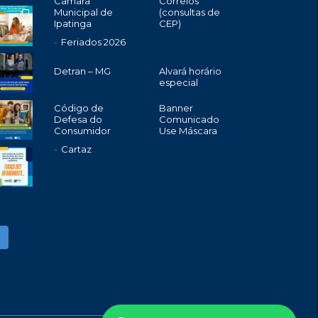
Câmara
Correios
Municipal de
(consultas de
Ipatinga
CEP)
Feriados 2026
Detran – MG
Alvará horário
especial
Código de
Banner
Defesa do
Comunicado
Consumidor
Use Máscara
Cartaz