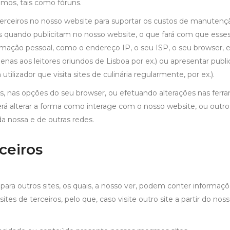
amos, tais como fóruns.
ceiros no nosso website para suportar os custos de manutenção. 
quando publicitam no nosso website, o que fará com que esses 
ão pessoal, como o endereço IP, o seu ISP, o seu browser, etc
nas aos leitores oriundos de Lisboa por ex.) ou apresentar publi
ilizador que visita sites de culinária regularmente, por ex.).
s, nas opções do seu browser, ou efetuando alterações nas ferr
erá alterar a forma como interage com o nosso website, ou outros
a nossa e de outras redes.
ceiros
para outros sites, os quais, a nosso ver, podem conter informaçõe
ites de terceiros, pelo que, caso visite outro site a partir do nos