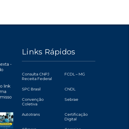
Links Rápidos
exta -
do
Consulta CNPJ
FCDL – MG
Receita Federal
o link
SPC Brasil
CNDL
uma
omisso
Convenção
Sebrae
Coletiva
Autotrans
Certificação
Digital