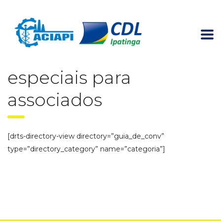
Aciapi e CDL de Ipatinga
>
Produtos e Serviços
>
Guia de Convênios
Guia oferece condições
especiais para
associados
[drts-directory-view directory=”guia_de_conv”
type=”directory_category” name=”categoria”]