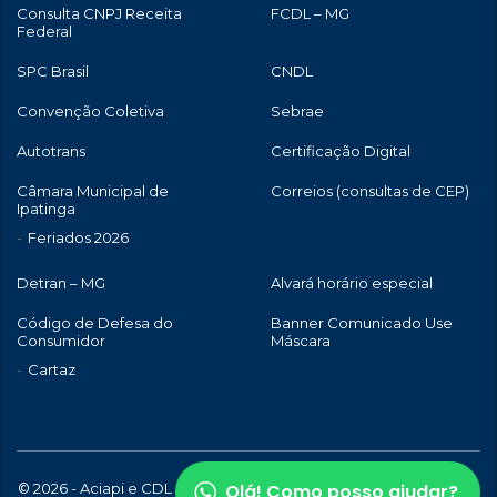
Consulta CNPJ Receita
FCDL – MG
Federal
SPC Brasil
CNDL
Convenção Coletiva
Sebrae
Autotrans
Certificação Digital
Câmara Municipal de
Correios (consultas de CEP)
Ipatinga
Feriados 2026
Detran – MG
Alvará horário especial
Código de Defesa do
Banner Comunicado Use
Consumidor
Máscara
Cartaz
Olá! Como posso ajudar?
© 2026 - Aciapi e CDL de Ipatinga | Todos os direitos reservados |