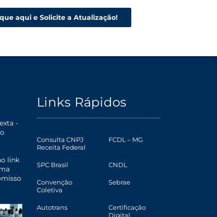
ique aqui e Solicite a Atualização!
Links Rápidos
xta -
o
Consulta CNPJ
FCDL – MG
Receita Federal
o link
SPC Brasil
CNDL
uma
omisso
Convenção
Sebrae
Coletiva
Autotrans
Certificação
Digital