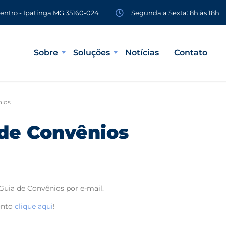
Segunda a Sexta: 8h às 18h
Centro - Ipatinga MG 35160-024
Sobre
Soluções
Notícias
Contato
nios
 de Convênios
Guia de Convênios por e-mail.
onto
clique aqui
!