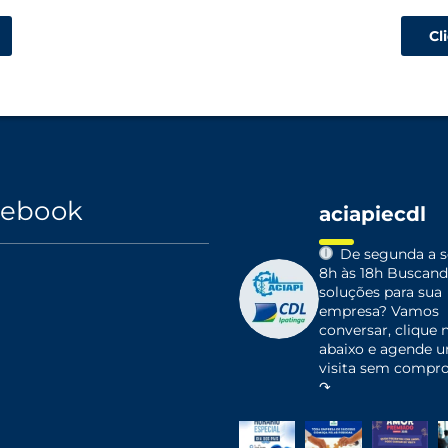
Cl
cebook
aciapiecdl
De segunda a se
8h às 18h
Buscand
soluções para sua
empresa?
Vamos
conversar, clique n
abaixo e agende 
visita sem compr
↷