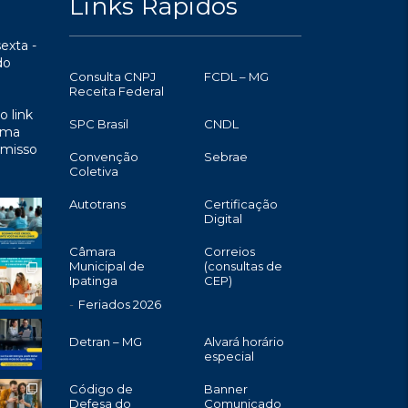
Links Rápidos
exta -
do
Consulta CNPJ
FCDL – MG
Receita Federal
o link
SPC Brasil
CNDL
uma
omisso
Convenção
Sebrae
Coletiva
Autotrans
Certificação
Digital
Câmara
Correios
Municipal de
(consultas de
Ipatinga
CEP)
Feriados 2026
Detran – MG
Alvará horário
especial
Código de
Banner
Defesa do
Comunicado