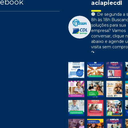
cebook
aciapiecdl
De segunda a s
8h às 18h
Buscan
soluções para sua
empresa?
Vamos
conversar, clique n
abaixo e agende 
visita sem compr
↷