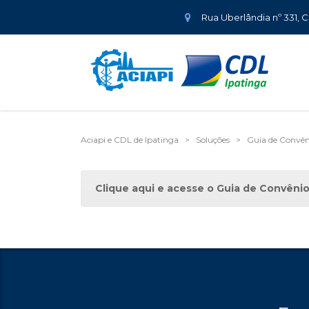
Rua Uberlândia nº 331, 
Aciapi e CDL de Ipatinga
>
Soluções
>
Guia de Convên
Clique aqui e acesse o Guia de Convênio