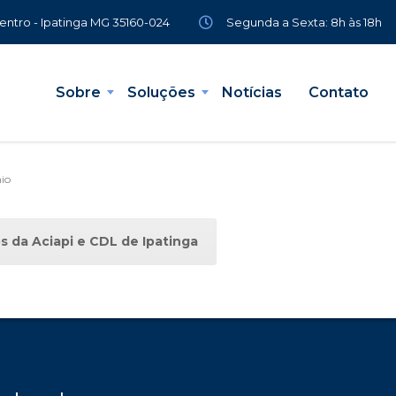
Segunda a Sexta: 8h às 18h
Centro - Ipatinga MG 35160-024
Sobre
Soluções
Notícias
Contato
io
s da Aciapi e CDL de Ipatinga