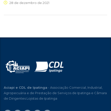
28 de dezembro de 2021
Aciapi e CDL de Ipatinga
- Associação Comercial, Industrial,
Agropecuária e de Prestação de Serviços de Ipatinga e Câmara
de Dirigentes Lojistas de Ipatinga