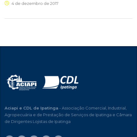
4 de dezembro de 2017
Aciapi e CDL de Ipatinga
- Associação Comercial, Industrial,
Agropecuária e de Prestação de Serviços de Ipatinga e Câmara
de Dirigentes Lojistas de Ipatinga