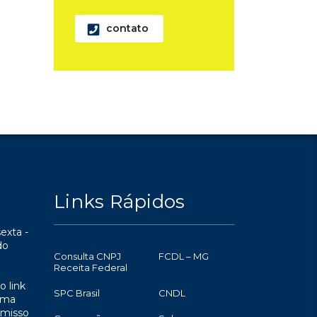
contato
Links Rápidos
exta -
do
Consulta CNPJ
FCDL – MG
Receita Federal
o link
SPC Brasil
CNDL
uma
omisso