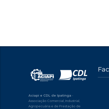
Fa
Aciapi e CDL de Ipatinga
-
Associação Comercial, Industrial,
Agropecuária e de Prestação de