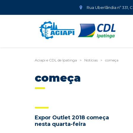
Rua Uberlândia nº 331, 
Aciapi e CDL de Ipatinga
>
Notícias
>
começa
começa
Expor Outlet 2018 começa
nesta quarta-feira