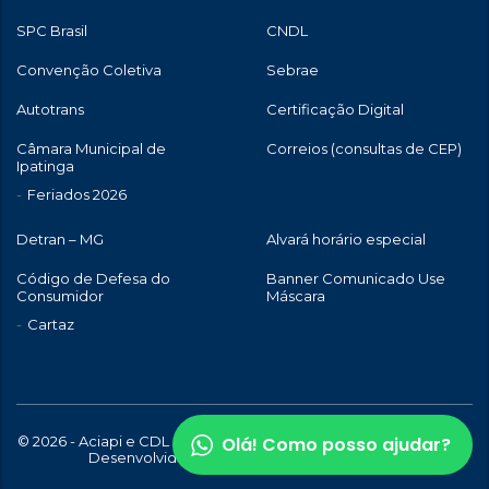
SPC Brasil
CNDL
Convenção Coletiva
Sebrae
Autotrans
Certificação Digital
Câmara Municipal de
Correios (consultas de CEP)
Ipatinga
Feriados 2026
Detran – MG
Alvará horário especial
Código de Defesa do
Banner Comunicado Use
Consumidor
Máscara
Cartaz
Olá! Como posso ajudar?
© 2026 - Aciapi e CDL de Ipatinga | Todos os direitos reservados |
Desenvolvido com
por
WebStory.com.br