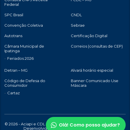
Federal
SPC Brasil
CNDL
Convenção Coletiva
Sebrae
Autotrans
Certificação Digital
Câmara Municipal de
Correios (consultas de CEP)
Ipatinga
Feriados 2026
Detran – MG
Alvará horário especial
Código de Defesa do
Banner Comunicado Use
Consumidor
Máscara
Cartaz
Olá! Como posso ajudar?
© 2026 - Aciapi e CDL de Ipatinga | Todos os direitos reservados |
Desenvolvido com
por
WebStory.com.br