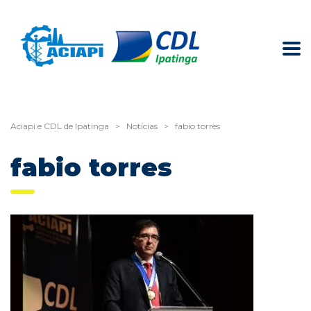
Aciapi e CDL de Ipatinga
>
Notícias
>
fabio torres
fabio torres