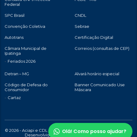
Federal
SPC Brasil
CNDL
Convenção Coletiva
Sebrae
Autotrans
Certificação Digital
Câmara Municipal de
Correios (consultas de CEP)
Ipatinga
Feriados 2026
Detran – MG
Alvará horário especial
Código de Defesa do
Banner Comunicado Use
Consumidor
Máscara
Cartaz
Olá! Como posso ajudar?
© 2026 - Aciapi e CDL de Ipatinga | Todos os direitos reservados |
Desenvolvido com
por
WebStory.com.br