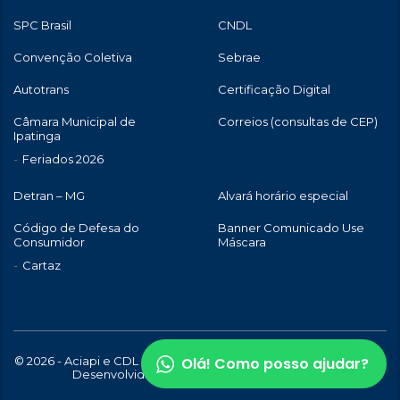
SPC Brasil
CNDL
Convenção Coletiva
Sebrae
Autotrans
Certificação Digital
Câmara Municipal de
Correios (consultas de CEP)
Ipatinga
Feriados 2026
Detran – MG
Alvará horário especial
Código de Defesa do
Banner Comunicado Use
Consumidor
Máscara
Cartaz
Olá! Como posso ajudar?
© 2026 - Aciapi e CDL de Ipatinga | Todos os direitos reservados |
Desenvolvido com
por
WebStory.com.br