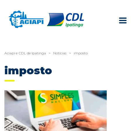
Aciapi e CDL de Ipatinga
>
Notícias
>
imposto
imposto