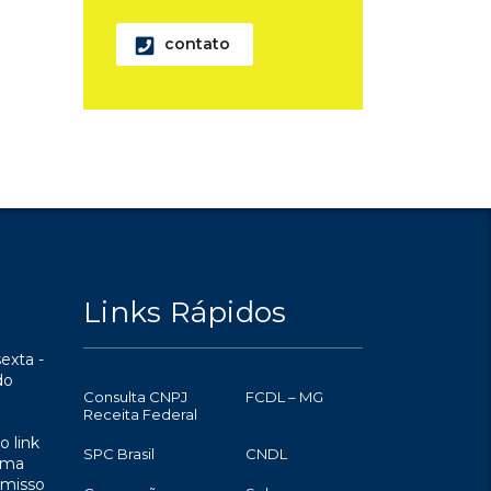
contato
Links Rápidos
exta -
do
Consulta CNPJ
FCDL – MG
Receita Federal
o link
SPC Brasil
CNDL
uma
omisso