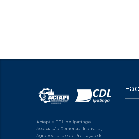
Fa
Aciapi e CDL de Ipatinga
-
Associação Comercial, Industrial,
Agropecuária e de Prestação de