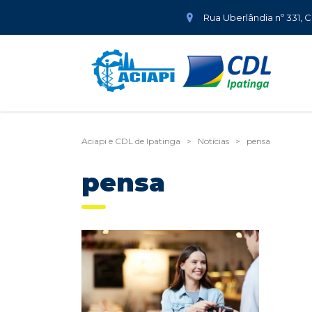
Rua Uberlândia nº 331, 
Aciapi e CDL de Ipatinga
>
Notícias
>
pensa
pensa