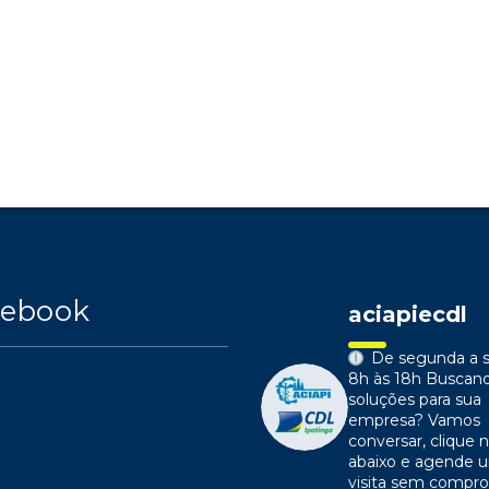
cebook
aciapiecdl
De segunda a s
8h às 18h
Buscan
soluções para sua
empresa?
Vamos
conversar, clique n
abaixo e agende 
visita sem compr