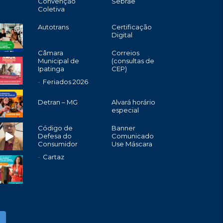
Convenção
Sebrae
Coletiva
Autotrans
Certificação
Digital
Câmara
Correios
Municipal de
(consultas de
Ipatinga
CEP)
Feriados 2026
Detran – MG
Alvará horário
especial
Código de
Banner
Defesa do
Comunicado
Consumidor
Use Máscara
Cartaz