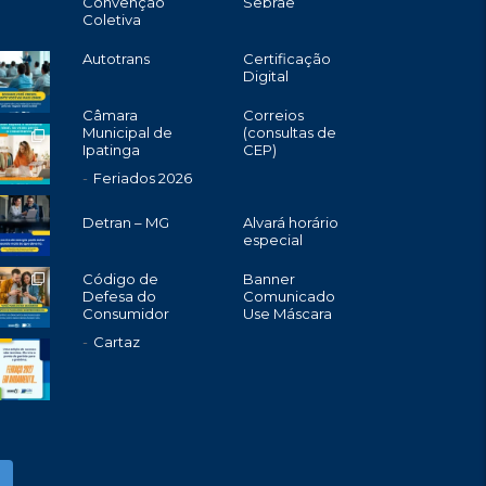
Convenção
Sebrae
Coletiva
Autotrans
Certificação
Digital
Câmara
Correios
Municipal de
(consultas de
Ipatinga
CEP)
Feriados 2026
Detran – MG
Alvará horário
especial
Código de
Banner
Defesa do
Comunicado
Consumidor
Use Máscara
Cartaz