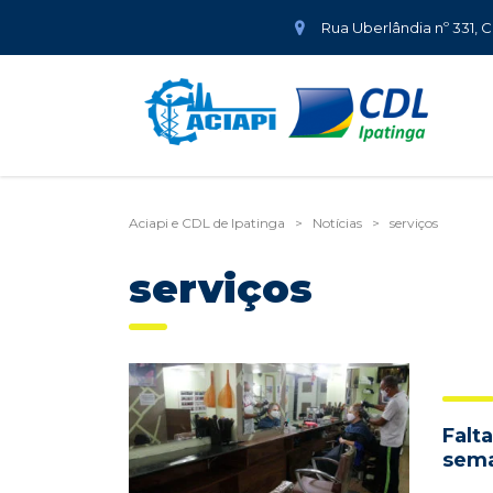
Rua Uberlândia nº 331, 
Aciapi e CDL de Ipatinga
>
Notícias
>
serviços
serviços
Falt
sema