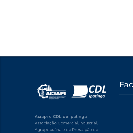
Fa
Aciapi e CDL de Ipatinga
-
Associação Comercial, Industrial,
Agropecuária e de Prestação de