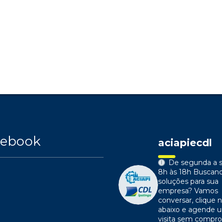
cebook
aciapiecdl
De segunda a s
8h às 18h
Buscan
soluções para sua
empresa?
Vamos
conversar, clique n
abaixo e agende 
visita sem compr