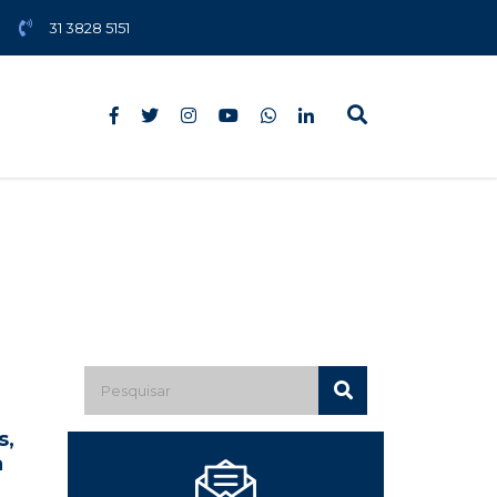
31 3828 5151
s,
a