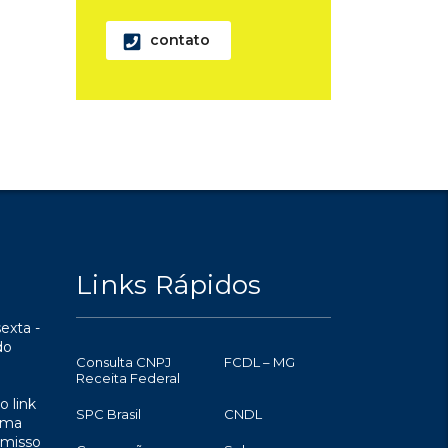
contato
Links Rápidos
exta -
do
Consulta CNPJ
FCDL – MG
Receita Federal
o link
SPC Brasil
CNDL
uma
omisso