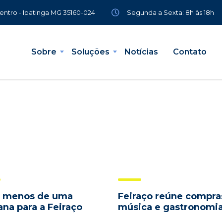
Segunda a Sexta: 8h às 18h
Centro - Ipatinga MG 35160-024
Sobre
Soluções
Notícias
Contato
a menos de uma
Feiraço reúne compra
na para a Feiraço
música e gastronomi