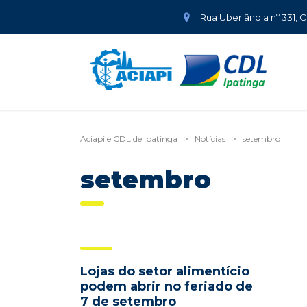
Rua Uberlândia nº 331, 
Aciapi e CDL de Ipatinga
>
Notícias
>
setembro
setembro
Lojas do setor alimentício
podem abrir no feriado de
7 de setembro