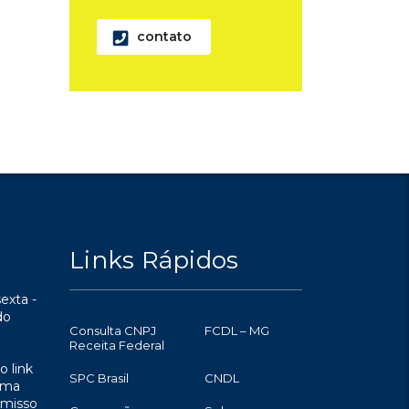
contato
Links Rápidos
exta -
do
Consulta CNPJ
FCDL – MG
Receita Federal
o link
SPC Brasil
CNDL
uma
omisso