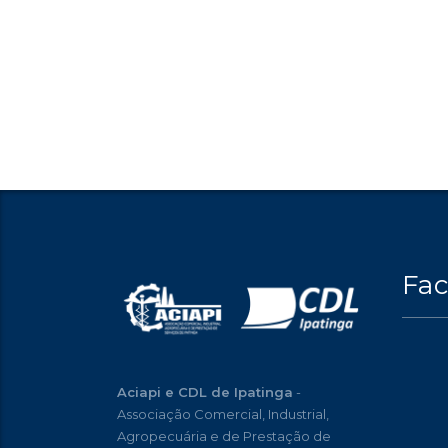
Fa
Aciapi e CDL de Ipatinga
-
Associação Comercial, Industrial,
Agropecuária e de Prestação de