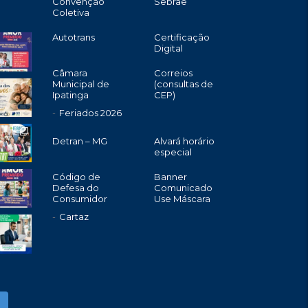
Convenção
Sebrae
Coletiva
Autotrans
Certificação
Digital
Câmara
Correios
Municipal de
(consultas de
Ipatinga
CEP)
Feriados 2026
Detran – MG
Alvará horário
especial
Código de
Banner
Defesa do
Comunicado
Consumidor
Use Máscara
Cartaz