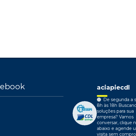
cebook
aciapiecdl
De segunda a s
8h às 18h
Buscan
soluções para sua
empresa?
Vamos
conversar, clique n
abaixo e agende 
visita sem compr