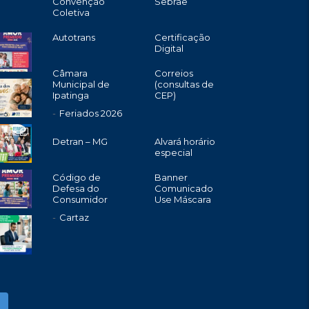
Convenção
Sebrae
Coletiva
Autotrans
Certificação
Digital
Câmara
Correios
Municipal de
(consultas de
Ipatinga
CEP)
Feriados 2026
Detran – MG
Alvará horário
especial
Código de
Banner
Defesa do
Comunicado
Consumidor
Use Máscara
Cartaz