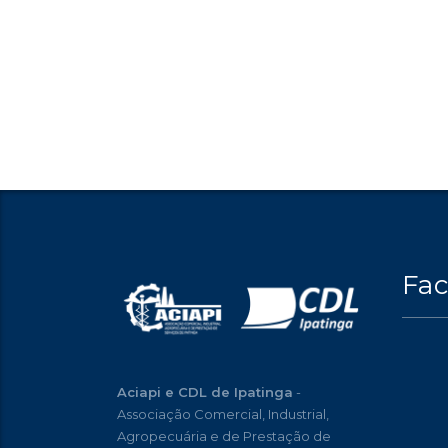
Fa
Aciapi e CDL de Ipatinga
-
Associação Comercial, Industrial,
Agropecuária e de Prestação de