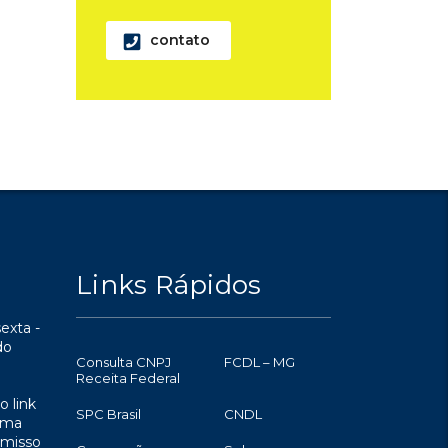
contato
Links Rápidos
exta -
do
Consulta CNPJ
FCDL – MG
Receita Federal
o link
SPC Brasil
CNDL
uma
omisso