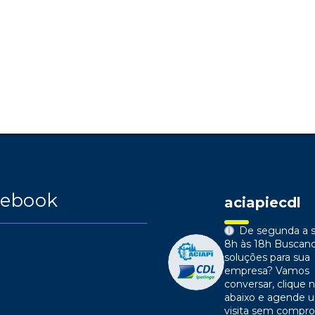
cebook
aciapiecdl
De segunda a s
8h às 18h
Buscan
soluções para sua
empresa?
Vamos
conversar, clique n
abaixo e agende 
visita sem compr