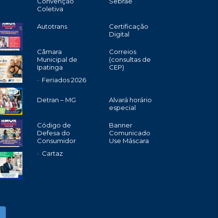
Convenção
Sebrae
Coletiva
Autotrans
Certificação
Digital
Câmara
Correios
Municipal de
(consultas de
Ipatinga
CEP)
Feriados 2026
Detran – MG
Alvará horário
especial
Código de
Banner
Defesa do
Comunicado
Consumidor
Use Máscara
Cartaz