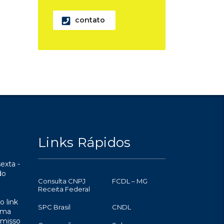
contato
Links Rápidos
exta -
do
Consulta CNPJ
FCDL – MG
Receita Federal
o link
SPC Brasil
CNDL
uma
omisso