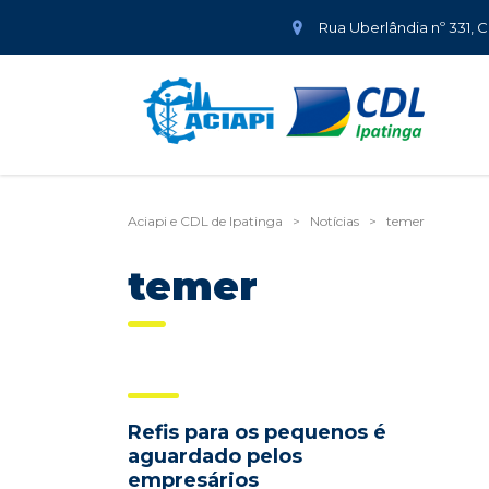
Rua Uberlândia nº 331, 
Aciapi e CDL de Ipatinga
>
Notícias
>
temer
temer
Refis para os pequenos é
aguardado pelos
empresários