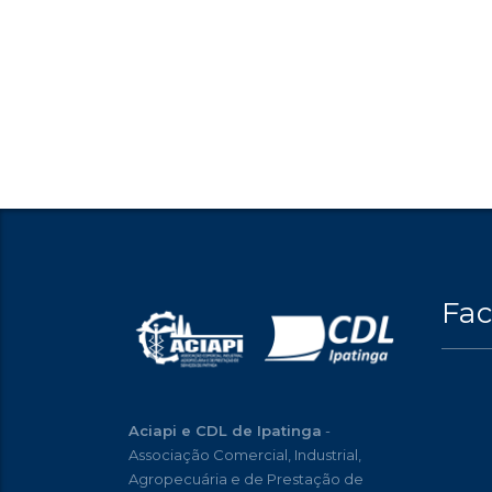
Fa
Aciapi e CDL de Ipatinga
-
Associação Comercial, Industrial,
Agropecuária e de Prestação de