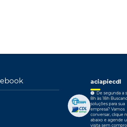
cebook
aciapiecdl
De segunda a s
8h às 18h
Buscan
soluções para sua
empresa?
Vamos
conversar, clique n
abaixo e agende 
visita sem compr