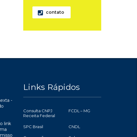
contato
Links Rápidos
exta -
do
Consulta CNPJ
FCDL – MG
Receita Federal
o link
SPC Brasil
CNDL
uma
omisso