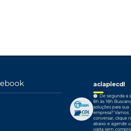
cebook
aciapiecdl
De segunda a s
8h às 18h
Buscan
soluções para sua
empresa?
Vamos
conversar, clique n
abaixo e agende 
visita sem compr