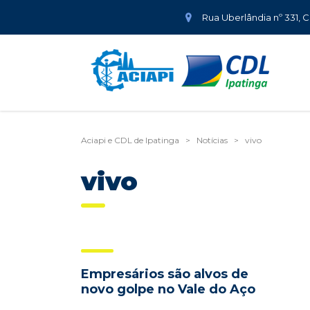
Rua Uberlândia nº 331, 
Aciapi e CDL de Ipatinga
>
Notícias
>
vivo
vivo
Empresários são alvos de
novo golpe no Vale do Aço