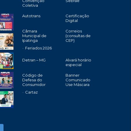
Convenção
Sebrae
Coletiva
Autotrans
Certificação
Digital
Câmara
Correios
Municipal de
(consultas de
Ipatinga
CEP)
Feriados 2026
Detran – MG
Alvará horário
especial
Código de
Banner
Defesa do
Comunicado
Consumidor
Use Máscara
Cartaz