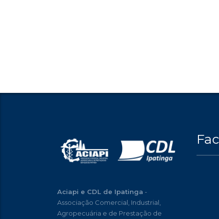
Fa
Aciapi e CDL de Ipatinga
-
Associação Comercial, Industrial,
Agropecuária e de Prestação de