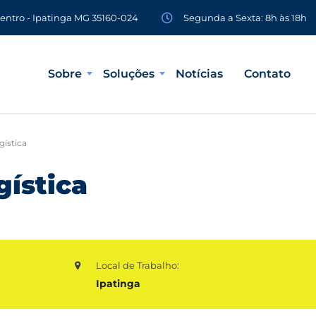
Segunda a Sexta: 8h às 18h
Centro - Ipatinga MG 35160-024
Sobre
Soluções
Notícias
Contato
gística
gística
Local de Trabalho:
Ipatinga