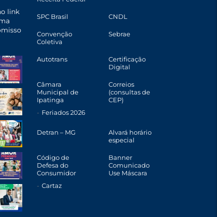
o link
SPC Brasil
CNDL
uma
omisso
Convenção
Sebrae
Coletiva
Autotrans
Certificação
Digital
Câmara
Correios
Municipal de
(consultas de
Ipatinga
CEP)
Feriados 2026
Detran – MG
Alvará horário
especial
Código de
Banner
Defesa do
Comunicado
Consumidor
Use Máscara
Cartaz