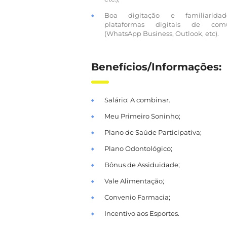
Boa digitação e familiarid
plataformas digitais de comu
(WhatsApp Business, Outlook, etc).
Benefícios/Informações:
Salário: A combinar.
Meu Primeiro Soninho;
Plano de Saúde Participativa;
Plano Odontológico;
Bônus de Assiduidade;
Vale Alimentação;
Convenio Farmacia;
Incentivo aos Esportes.