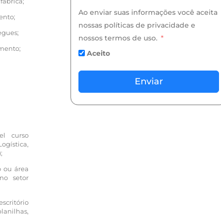
fábrica;
Ao enviar suas informações você aceita
ento;
nossas políticas de privacidade e
egues;
nossos termos de uso.
amento;
Aceito
Enviar
el curso
ística,
;
 ou área
 no setor
scritório
lanilhas,