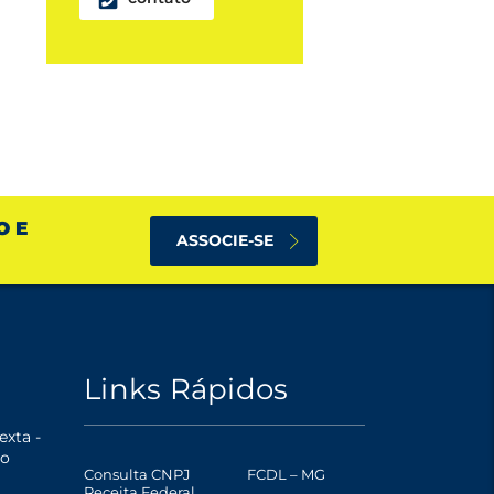
O E
ASSOCIE-SE
Links Rápidos
xta -
o
Consulta CNPJ
FCDL – MG
Receita Federal