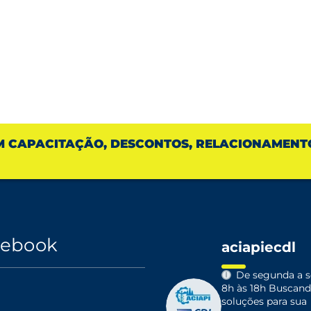
M CAPACITAÇÃO, DESCONTOS, RELACIONAMENT
cebook
aciapiecdl
De segunda a se
8h às 18h
Buscand
soluções para sua