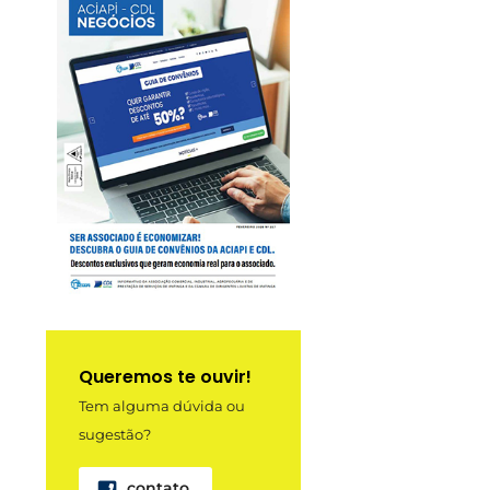
Queremos te ouvir!
Tem alguma dúvida ou
sugestão?
contato