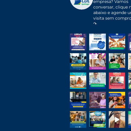
empresa?
Vamos
conversar, clique n
abaixo e agende 
visita sem compr
↷