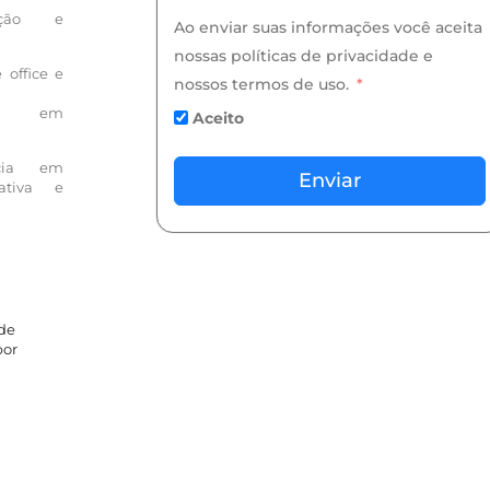
ação e
Ao enviar suas informações você aceita
nossas políticas de privacidade e
office e
nossos termos de uso.
ia em
Aceito
ência em
Enviar
 ativa e
 de
por