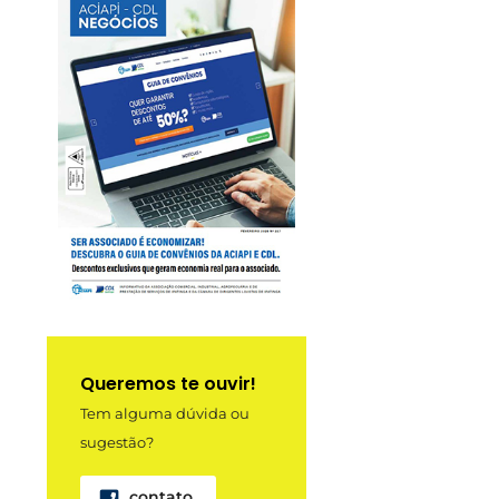
Queremos te ouvir!
Tem alguma dúvida ou
sugestão?
contato