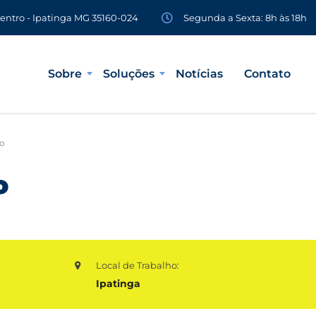
Segunda a Sexta: 8h às 18h
Centro - Ipatinga MG 35160-024
Sobre
Soluções
Notícias
Contato
no
o
Local de Trabalho:
Ipatinga