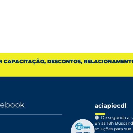
M CAPACITAÇÃO, DESCONTOS, RELACIONAMENT
cebook
aciapiecdl
De segunda a se
8h às 18h
Buscand
soluções para sua