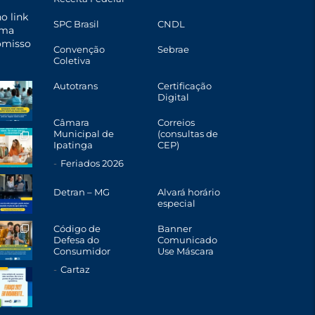
o link
SPC Brasil
CNDL
uma
omisso
Convenção
Sebrae
Coletiva
Autotrans
Certificação
Digital
Câmara
Correios
Municipal de
(consultas de
Ipatinga
CEP)
Feriados 2026
Detran – MG
Alvará horário
especial
Código de
Banner
Defesa do
Comunicado
Consumidor
Use Máscara
Cartaz