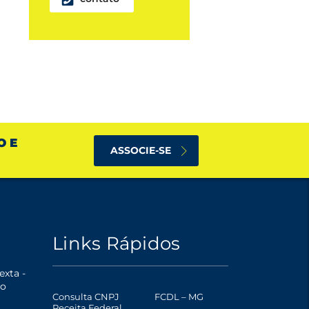
O E
ASSOCIE-SE
Links Rápidos
xta -
o
Consulta CNPJ
FCDL – MG
Receita Federal