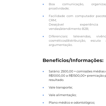
Boa comunicação, organiz
proatividade;
Facilidade com computador pacote 
CRM;
Desejável experiênc
vendas/atendimento B2B;
Diferenciais: televendas, viv
cosméticos/distribuição, escuta
argumentação.
Benefícios/Informações:
Salário: 2500,00 + comissões médias
R$1000,00 a R$1500,00+ premiação 
resultado.
Vale transporte;
Vale alimentação;
Plano médico e odontológico;