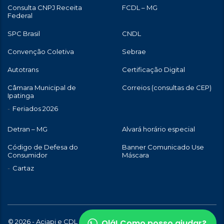
Consulta CNPJ Receita
FCDL – MG
Federal
SPC Brasil
CNDL
Convenção Coletiva
Sebrae
Autotrans
Certificação Digital
Câmara Municipal de
Correios (consultas de CEP)
Ipatinga
Feriados 2026
Detran – MG
Alvará horário especial
Código de Defesa do
Banner Comunicado Use
Consumidor
Máscara
Cartaz
Olá! Como posso ajudar?
© 2026 - Aciapi e CDL de Ipatinga | Todos os direitos reservados |