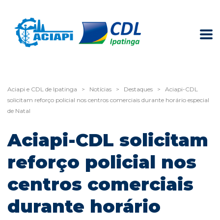
Aciapi e CDL de Ipatinga
>
Notícias
>
Destaques
>
Aciapi-CDL
solicitam reforço policial nos centros comerciais durante horário especial
de Natal
Aciapi-CDL solicitam
reforço policial nos
centros comerciais
durante horário