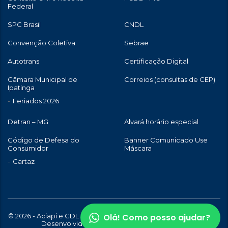
Federal
SPC Brasil
CNDL
Convenção Coletiva
Sebrae
Autotrans
Certificação Digital
Câmara Municipal de
Correios (consultas de CEP)
Ipatinga
Feriados 2026
Detran – MG
Alvará horário especial
Código de Defesa do
Banner Comunicado Use
Consumidor
Máscara
Cartaz
Olá! Como posso ajudar?
© 2026 - Aciapi e CDL de Ipatinga | Todos os direitos reservados |
Desenvolvido com
por
WebStory.com.br