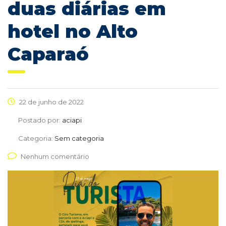
duas diárias em
hotel no Alto
Caparaó
22 de junho de 2022
Postado por:
aciapi
Categoria:
Sem categoria
Nenhum comentário