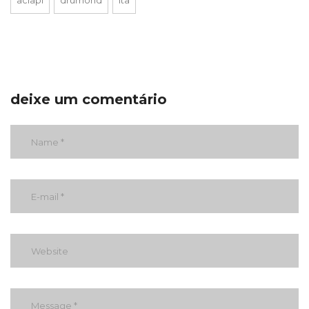
aciapi
drumond
ita
deixe um comentário