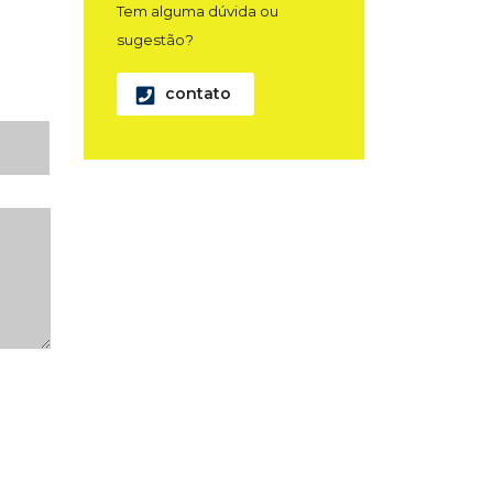
Tem alguma dúvida ou
sugestão?
contato