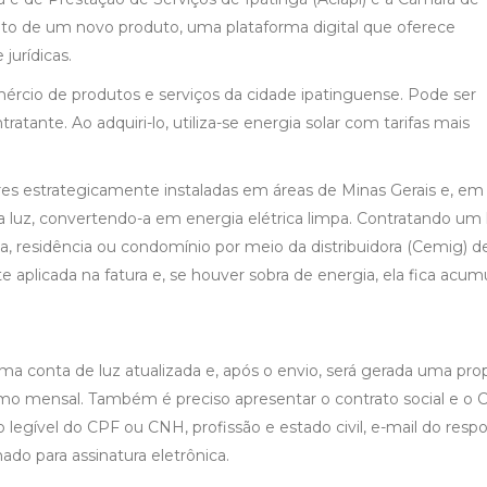
to de um novo produto, uma plataforma digital que oferece
jurídicas.
ércio de produtos e serviços da cidade ipatinguense. Pode ser
atante. Ao adquiri-lo, utiliza-se energia solar com tarifas mais
res estrategicamente instaladas em áreas de Minas Gerais e, em
 luz, convertendo-a em energia elétrica limpa. Contratando um 
, residência ou condomínio por meio da distribuidora (Cemig) d
 aplicada na fatura e, se houver sobra de energia, ela fica acum
uma conta de luz atualizada e, após o envio, será gerada uma pro
o mensal. Também é preciso apresentar o contrato social e o
o legível do CPF ou CNH, profissão e estado civil, e-mail do resp
do para assinatura eletrônica.