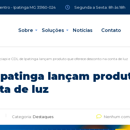
Segunda a Sexta: 8h às 18h
Centro - Ipatinga MG 35160-024
Sobre
Soluções
Notícias
Contato
ciapi e CDL de Ipatinga lançam produto que oferece desconto na conta de luz
 Ipatinga lançam produ
ta de luz
Categoria:
Destaques
Nenhum come