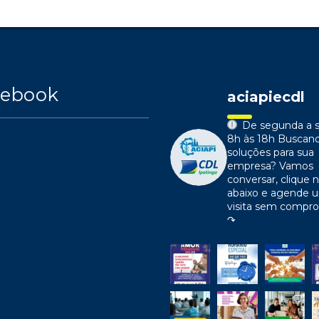
cebook
aciapiecdl
De segunda a s
8h às 18h
Buscan
soluções para sua
empresa?
Vamos
conversar, clique n
abaixo e agende 
visita sem compr
↷