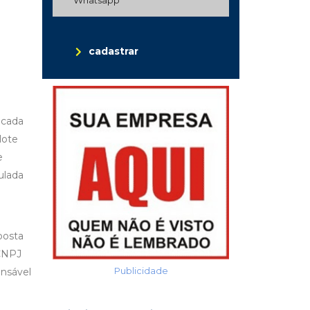
cadastrar
 cada
lote
e
ulada
posta
 CNPJ
Publicidade
onsável