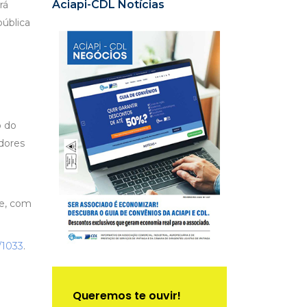
Aciapi-CDL Notícias
rá
ública
o do
dores
de, com
/1033
.
Queremos te ouvir!