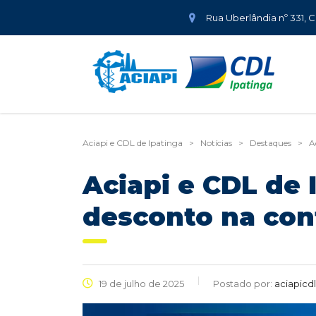
Rua Uberlândia nº 331, 
Aciapi e CDL de Ipatinga
>
Notícias
>
Destaques
>
A
Aciapi e CDL de
desconto na con
19 de julho de 2025
Postado por:
aciapicdl