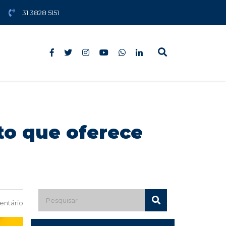
31 3828 5151
to que oferece
ntário