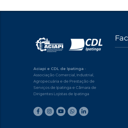
Fa
Aciapi e CDL de Ipatinga
-
Associação Comercial, Industrial,
Agropecuária e de Prestação de
Serviços de Ipatinga e Câmara de
Dirigentes Lojistas de Ipatinga