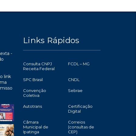
Links Rápidos
exta -
do
Consulta CNPJ
FCDL – MG
Receita Federal
o link
SPC Brasil
CNDL
uma
omisso
Convenção
Sebrae
Coletiva
Autotrans
Certificação
Digital
Câmara
Correios
Municipal de
(consultas de
Ipatinga
CEP)