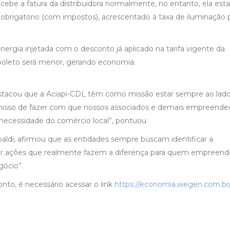
recebe a fatura da distribuidora normalmente, no entanto, ela esta
igatório (com impostos), acrescentado à taxa de iluminação p
nergia injetada com o desconto já aplicado na tarifa vigente da
 boleto será menor, gerando economia.
destacou que a Aciapi-CDL têm como missão estar sempre ao lad
isso de fazer com que nossos associados e demais empreende
ecessidade do comércio local”, pontuou.
aldi, afirmou que as entidades sempre buscam identificar a
er ações que realmente fazem a diferença para quem empreen
gócio”.
onto, é necessário acessar o link
https://economia.wegen.com.br