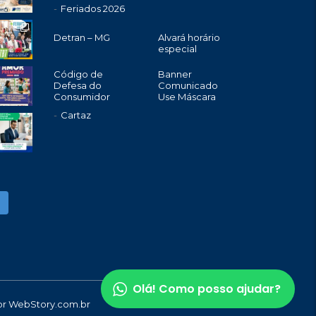
Feriados 2026
Detran – MG
Alvará horário
especial
Código de
Banner
Defesa do
Comunicado
Consumidor
Use Máscara
Cartaz
Olá! Como posso ajudar?
or
WebStory.com.br