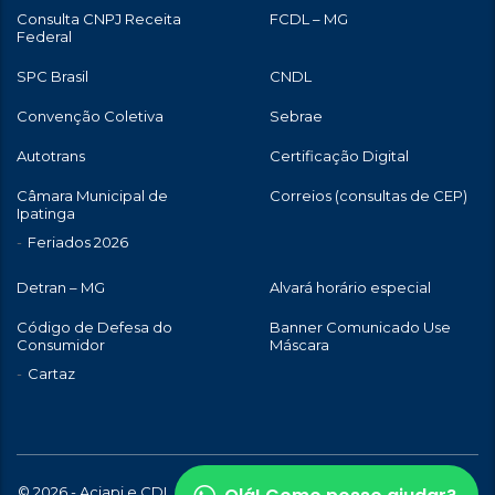
Consulta CNPJ Receita
FCDL – MG
Federal
SPC Brasil
CNDL
Convenção Coletiva
Sebrae
Autotrans
Certificação Digital
Câmara Municipal de
Correios (consultas de CEP)
Ipatinga
Feriados 2026
Detran – MG
Alvará horário especial
Código de Defesa do
Banner Comunicado Use
Consumidor
Máscara
Cartaz
© 2026 - Aciapi e CDL de Ipatinga | Todos os direitos reservados |