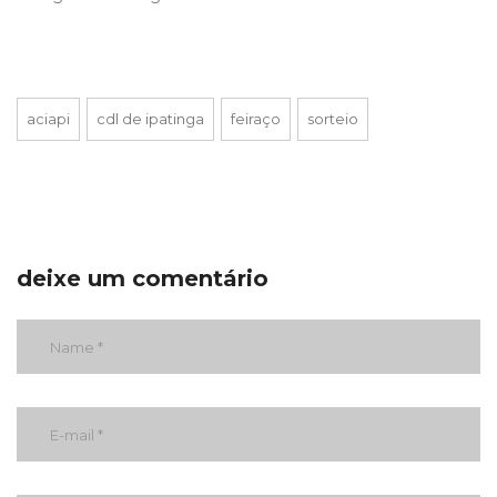
aciapi
cdl de ipatinga
feiraço
sorteio
deixe um comentário