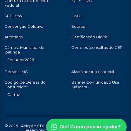
Consulta CNPJ Receita
FCDL – MG
Federal
SPC Brasil
CNDL
Convenção Coletiva
Sebrae
Autotrans
Certificação Digital
Câmara Municipal de
Correios (consultas de CEP)
Ipatinga
Feriados 2026
Detran – MG
Alvará horário especial
Código de Defesa do
Banner Comunicado Use
Consumidor
Máscara
Cartaz
Olá! Como posso ajudar?
© 2026 - Aciapi e CDL de Ipatinga | Todos os direitos reservados |
Desenvolvido com
por
WebStory.com.br