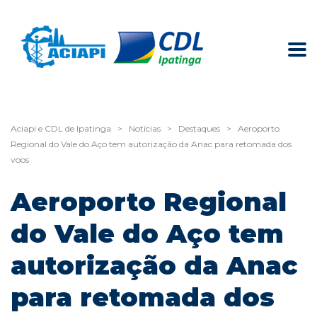
Aciapi e CDL de Ipatinga
>
Notícias
>
Destaques
>
Aeroporto
Regional do Vale do Aço tem autorização da Anac para retomada dos
voos
Aeroporto Regional
do Vale do Aço tem
autorização da Anac
para retomada dos