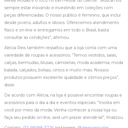
Alexia Modas é o foco no bem-estar do cliente. “Buscamos
sempre estar inovando e investindo em coleções com
peças diferenciadas. O nosso público é feminino, que inclui
desde jovens, adultos e idosos. Oferecemos atendimento
físico e on-line e entregamos em todo o Brasil, basta
consultar as condições”, afirmou.
Alécia Reis também ressaltou que a loja conta com uma
variedade de roupas e acessórios. “Temos vestidos, saias,
calças, bermudas, blusas, camisetas, moda academia, moda
balada, calçados, bolsas, cintos e muito mais. Nossos
produtos possuem excelente qualidade e ótimos preços”,
disse.
De acordo com Alécia, na loja é possível encontrar roupas e
acessórios para o dia a dia e eventos especiais. “Invista em
você por meio da moda. Venha conhecer a nossa loja ou
faça seu pedido on-line, será um prazer atendê-la!”, finalizou.
Contato:
(31) 99188-3726
Instagram:
@aleexiamodas