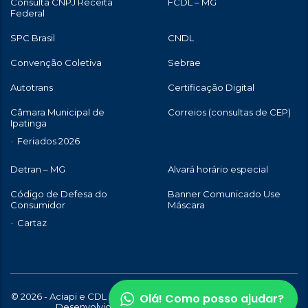
Consulta CNPJ Receita
FCDL – MG
Federal
SPC Brasil
CNDL
Convenção Coletiva
Sebrae
Autotrans
Certificação Digital
Câmara Municipal de
Correios (consultas de CEP)
Ipatinga
Feriados 2026
Detran – MG
Alvará horário especial
Código de Defesa do
Banner Comunicado Use
Consumidor
Máscara
Cartaz
Olá! Como posso ajudar?
© 2026 - Aciapi e CDL de Ipatinga | Todos os direitos reservados |
Desenvolvido com
por
WebStory.com.br