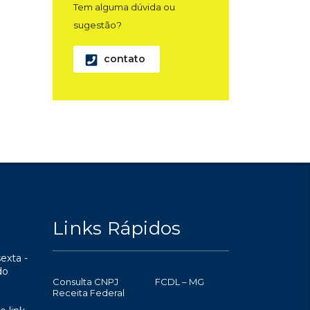
Tem alguma dúvida ou
sugestão?
contato
Links Rápidos
exta -
do
Consulta CNPJ
FCDL – MG
Receita Federal