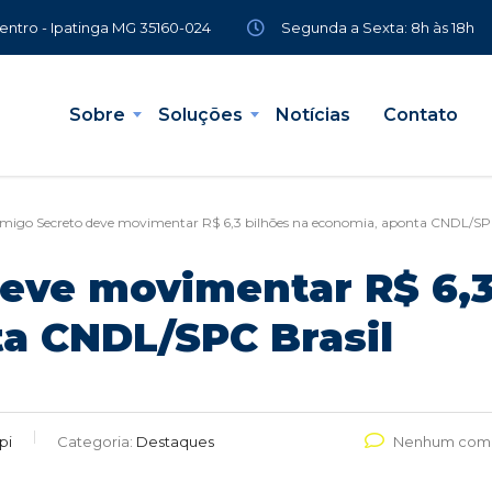
Segunda a Sexta: 8h às 18h
Centro - Ipatinga MG 35160-024
Sobre
Soluções
Notícias
Contato
migo Secreto deve movimentar R$ 6,3 bilhões na economia, aponta CNDL/SPC
eve movimentar R$ 6,3
a CNDL/SPC Brasil
pi
Categoria:
Destaques
Nenhum come