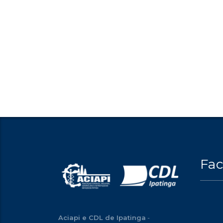
Fa
Aciapi e CDL de Ipatinga
-