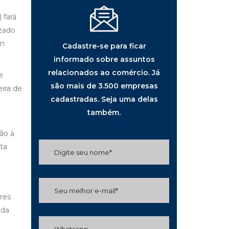
 fará
izado
em
Cadastre-se para ficar
informado sobre assuntos
relacionados ao comércio. Já
e
são mais de 3.500 empresas
ira de
cadastradas. Seja uma delas
também.
ão à
ta
res
ada