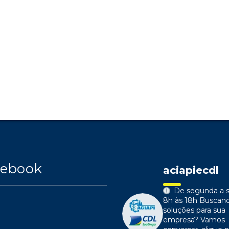
cebook
aciapiecdl
De segunda a s
8h às 18h
Buscan
soluções para sua
empresa?
Vamos