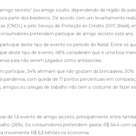
‘amigo secreto’ (ou amigo oculto, dependendo da região do país)
oa parte dos brasileiros. De acordo com um levantamento real
tas (CNDL) e pelo Serviço de Proteção ao Crédito (SPC Brasil), 
 consumidores pretendem participar de amigo secreto este ano.
articipar deste tipo de evento no período do Natal. Entre os qu
cipar deste tipo de evento, 48% consideram que é uma boa mane
nas para não serem julgados como antissociais.
m participar, 34% afirmam que não gostam da brincadeira, 30%
 à pandemia, com queda de 11 pontos percentuais em comparaç
es, amigos ou colegas de trabalho não tem o costume de fazer es
r de 1,6 evento de amigo secreto, principalmente entre familia
balho (26%). Os consumidores pretendem gastar R$ 64,4 com c
ira movimente R$ 6,3 bilhões na economia.