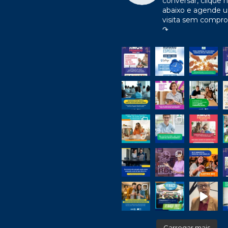
conversar, clique n
abaixo e agende 
visita sem compr
↷
Carregar mais