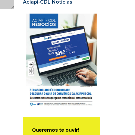
Aciapi-CDL Notícias
Queremos te ouvir!