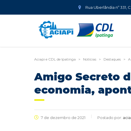
Rua Uberlândia nº 331, 
Aciapi e CDL de Ipatinga
>
Notícias
>
Destaques
>
A
Amigo Secreto d
economia, apont
7 de dezembro de 2021
Postado por:
acia