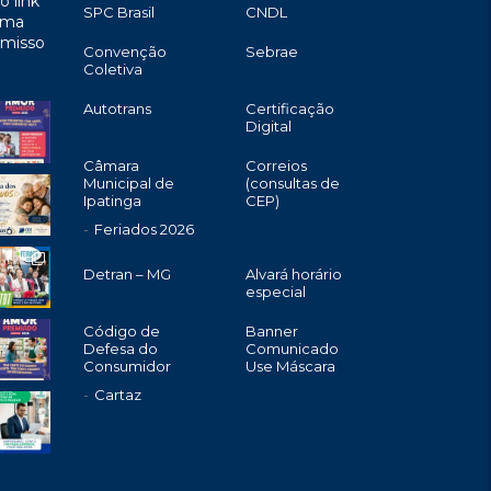
o link
SPC Brasil
CNDL
uma
omisso
Convenção
Sebrae
Coletiva
Autotrans
Certificação
Digital
Câmara
Correios
Municipal de
(consultas de
Ipatinga
CEP)
Feriados 2026
Detran – MG
Alvará horário
especial
Código de
Banner
Defesa do
Comunicado
Consumidor
Use Máscara
Cartaz