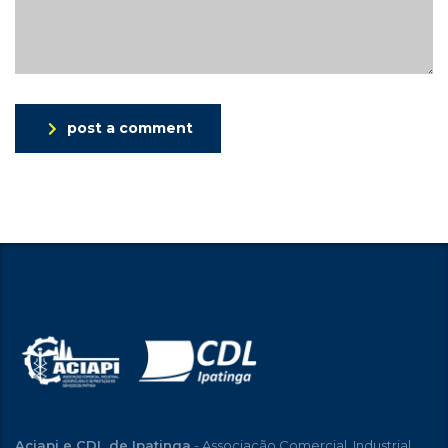
post a comment
Aciapi e CDL de Ipatinga
- Associação Comercial, Industrial,