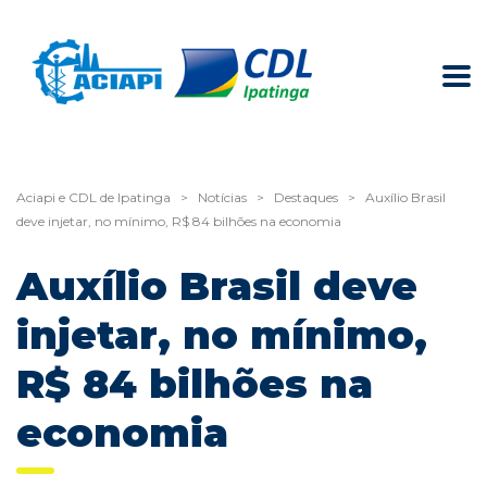
Aciapi e CDL de Ipatinga
>
Notícias
>
Destaques
>
Auxílio Brasil
deve injetar, no mínimo, R$ 84 bilhões na economia
Auxílio Brasil deve
injetar, no mínimo,
R$ 84 bilhões na
economia