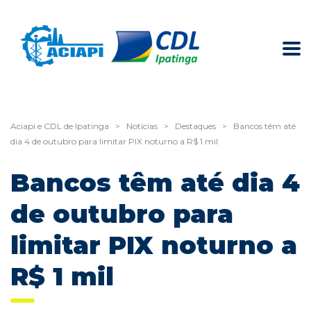
Aciapi e CDL de Ipatinga
>
Notícias
>
Destaques
>
Bancos têm até
dia 4 de outubro para limitar PIX noturno a R$ 1 mil
Bancos têm até dia 4
de outubro para
limitar PIX noturno a
R$ 1 mil