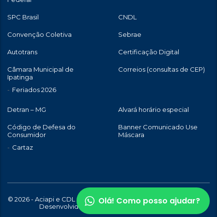
SPC Brasil
CNDL
Convenção Coletiva
Sebrae
Autotrans
Certificação Digital
Câmara Municipal de
Correios (consultas de CEP)
Ipatinga
Feriados 2026
Detran – MG
Alvará horário especial
Código de Defesa do
Banner Comunicado Use
Consumidor
Máscara
Cartaz
Olá! Como posso ajudar?
© 2026 - Aciapi e CDL de Ipatinga | Todos os direitos reservados |
Desenvolvido com
por
WebStory.com.br