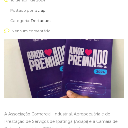
18 de abril de 2024
Postado por:
aciapi
Categoria:
Destaques
Nenhum comentário
A Associação Comercial, Industrial, Agropecuária e de
Prestação de Serviços de Ipatinga (Aciapi) e a Câmara de