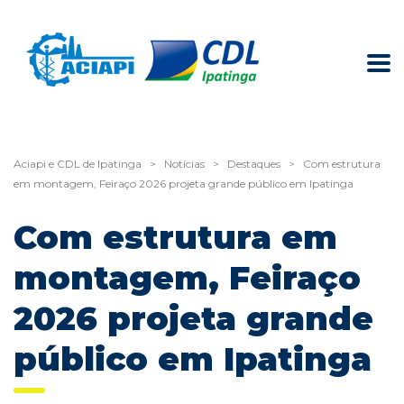
Aciapi e CDL de Ipatinga
>
Notícias
>
Destaques
>
Com estrutura
em montagem, Feiraço 2026 projeta grande público em Ipatinga
Com estrutura em
montagem, Feiraço
2026 projeta grande
público em Ipatinga