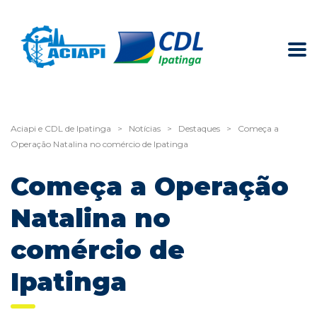
Aciapi e CDL de Ipatinga
>
Notícias
>
Destaques
>
Começa a
Operação Natalina no comércio de Ipatinga
Começa a Operação
Natalina no
comércio de
Ipatinga