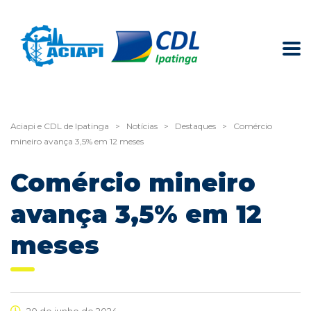
Aciapi e CDL de Ipatinga
>
Notícias
>
Destaques
>
Comércio
mineiro avança 3,5% em 12 meses
Comércio mineiro
avança 3,5% em 12
meses