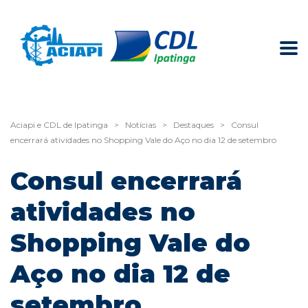
Aciapi e CDL de Ipatinga
>
Notícias
>
Destaques
>
Consul
encerrará atividades no Shopping Vale do Aço no dia 12 de setembro
Consul encerrará
atividades no
Shopping Vale do
Aço no dia 12 de
setembro