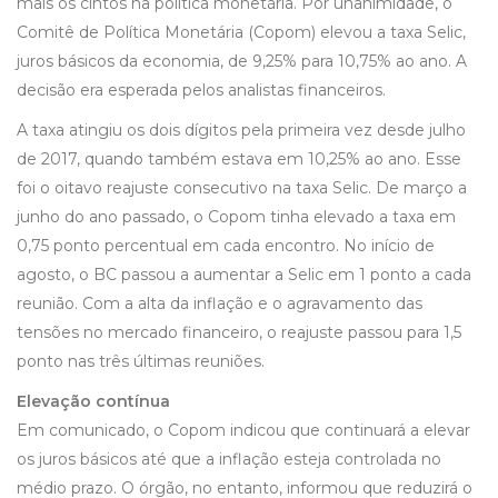
mais os cintos na política monetária. Por unanimidade, o
Comitê de Política Monetária (Copom) elevou a taxa Selic,
juros básicos da economia, de 9,25% para 10,75% ao ano. A
decisão era esperada pelos analistas financeiros.
A taxa atingiu os dois dígitos pela primeira vez desde julho
de 2017, quando também estava em 10,25% ao ano. Esse
foi o oitavo reajuste consecutivo na taxa Selic. De março a
junho do ano passado, o Copom tinha elevado a taxa em
0,75 ponto percentual em cada encontro. No início de
agosto, o BC passou a aumentar a Selic em 1 ponto a cada
reunião. Com a alta da inflação e o agravamento das
tensões no mercado financeiro, o reajuste passou para 1,5
ponto nas três últimas reuniões.
Elevação contínua
Em comunicado, o Copom indicou que continuará a elevar
os juros básicos até que a inflação esteja controlada no
médio prazo. O órgão, no entanto, informou que reduzirá o